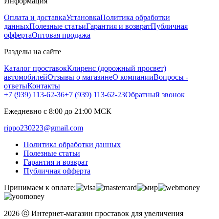
Информация
Оплата и доставка
Установка
Политика обработки
данных
Полезные статьи
Гарантия и возврат
Публичная
офферта
Оптовая продажа
Разделы на сайте
Каталог проставок
Клиренс (дорожный просвет)
автомобилей
Отзывы о магазине
О компании
Вопросы -
ответы
Контакты
+7 (939) 113-62-36
+7 (939) 113-62-23
Обратный звонок
Ежедневно с 8:00 до 21:00 МСК
rippo230223@gmail.com
Политика обработки данных
Полезные статьи
Гарантия и возврат
Публичная офферта
Принимаем к оплате:
2026 ⓒ Интернет-магазин проставок для увеличения