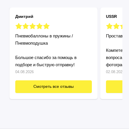
Дмитрий
USSR
Пневмобаллоны в пружины /
Проставки 
Пневмоподушка
Компетентн
Большое спасибо за помощь в
вопросам, 
подборе и быструю отправку!
фотографи
Установил без проблем, все четко
04.08.2026
02.08.2026
подошло! Продавца рекомендую, все
быстро и по делу!
Смотреть все отзывы
См