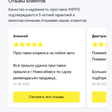
Отзывы клиентов
Качество и надёжность проставок RIPPO
подтверждаются 5 летней гарантией и
многочисленными отзывами наших клиентов.
Алексей
Дмитрий
Проставки клиренса на любое авто
Пневмобалл
Пневмопод
Всё прошло удачно проставки
пришли в г Новосибирск по сдэку
Большое сп
рекмендасьён продавца..
подборе и 
Установил 
07.08.2026
04.08.2026
подошло! П
быстро и п
Смотреть все отзывы
См