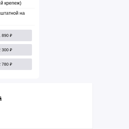
й крепеж)
 штатной на
1 890 ₽
2 300 ₽
2 780 ₽
й