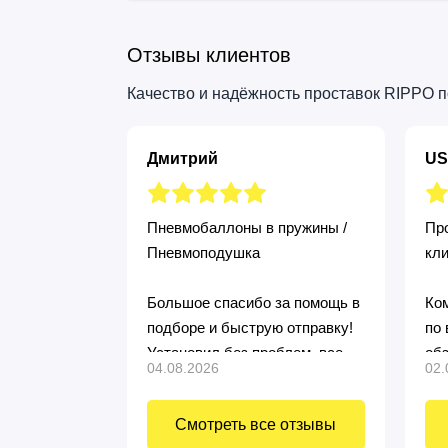
Отзывы клиентов
Качество и надёжность проставок RIPPO 
Дмитрий
US
Пневмобаллоны в пружины /
Про
Пневмоподушка
кл
Большое спасибо за помощь в
Ком
подборе и быструю отправку!
по 
Установил без проблем, все
об
04.08.2026
02.
четко подошло! Продавца
рекомендую, все быстро и по
Смотреть все отзывы
делу!