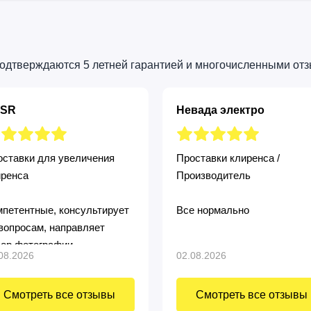
подтверждаются 5 летней гарантией и многочисленными от
SR
Невада электро
ставки для увеличения
Проставки клиренса /
иренса
Производитель
петентные, консультирует
Все нормально
вопросам, направляет
зор фотографии
08.2026
02.08.2026
Смотреть все отзывы
Смотреть все отзывы