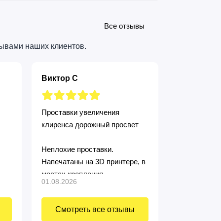
Все отзывы
зывами наших клиентов.
Виктор С
владимир
Проставки увеличения
Проставки к
клиренса дорожный просвет
Все подошло
Неплохие проставки.
Напечатаны на 3D принтере, в
местах крепления
01.08.2026
24.07.2026
металлические втулки..
Приподнял машину. Заказывал
Смотреть все отзывы
Смотре
нестандартные 10мм, крепёж в