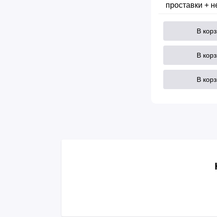
проставки + 
В кор
В кор
В кор