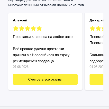
многочисленными отзывами наших клиентов.
Алексей
Дмитрий
Проставки клиренса на любое авто
Пневмобалл
Пневмопод
Всё прошло удачно проставки
пришли в г Новосибирск по сдэку
Большое сп
рекмендасьён продавца..
подборе и 
Установил 
07.08.2026
04.08.2026
подошло! П
быстро и п
Смотреть все отзывы
См