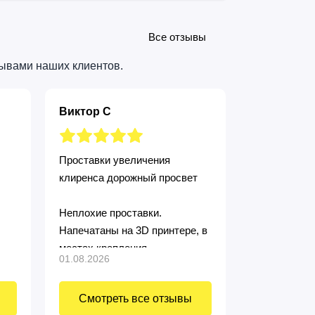
Все отзывы
зывами наших клиентов.
Виктор С
Дмитрий
Проставки увеличения
Проставки у
клиренса дорожный просвет
клиренса до
Неплохие проставки.
Проставки п
Напечатаны на 3D принтере, в
установил. 
местах крепления
рекомендую
01.08.2026
24.07.2026
металлические втулки..
Приподнял машину. Заказывал
Смотреть все отзывы
Смотре
нестандартные 10мм, крепёж в