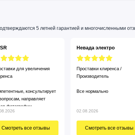
подтверждаются 5 летней гарантией и многочисленными от
SR
Невада электро
ставки для увеличения
Проставки клиренса /
иренса
Производитель
петентные, консультирует
Все нормально
вопросам, направляет
зор фотографии
08.2026
02.08.2026
Смотреть все отзывы
Смотреть все отзывы