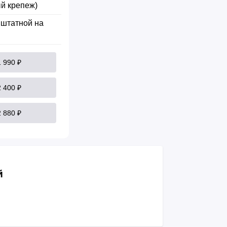
й крепеж)
 штатной на
1 990 ₽
2 400 ₽
2 880 ₽
й