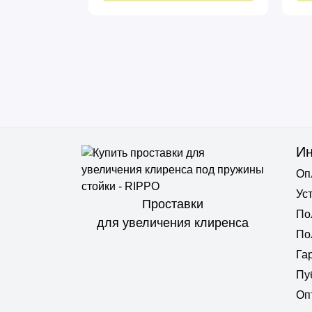
И
Оп
Ус
Проставки
По
для увеличения клиренса
По
Га
Пу
Оп