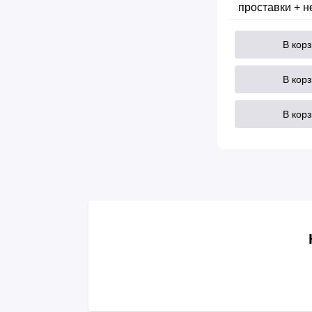
проставки + 
В кор
В кор
В кор