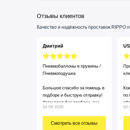
Отзывы клиентов
Качество и надёжность проставок RIPPO 
Дмитрий
US
Пневмобаллоны в пружины /
Про
Пневмоподушка
кл
Большое спасибо за помощь в
Ком
подборе и быструю отправку!
по 
Установил без проблем, все
об
04.08.2026
02.
четко подошло! Продавца
рекомендую, все быстро и по
Смотреть все отзывы
делу!