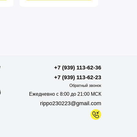
комплекте оказался
длинноват, пришлось заменить
шайбы пихать.
е
+7 (939) 113-62-36
+7 (939) 113-62-23
Обратный звонок
й
Ежедневно с 8:00 до 21:00 МСК
rippo230223@gmail.com