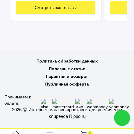
быстро и п
Смотреть все отзывы
См
Политика обработки данных
Полезные статьи
Гарантия и возврат
Публичная офферта
Принимаем к
оплате:
2026 ⓒ Интернет-магазин проставок для увеличения
клиренса Rippo.ru
0