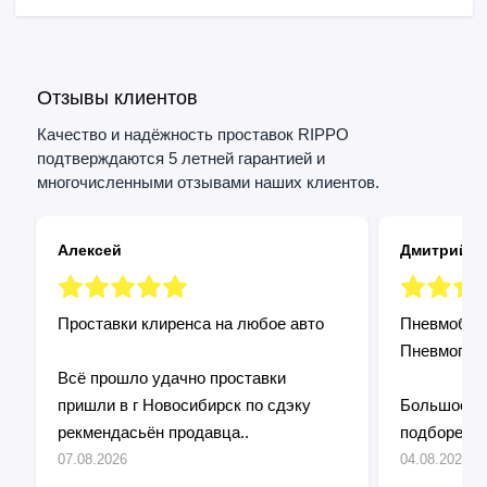
Отзывы клиентов
Качество и надёжность проставок RIPPO
подтверждаются 5 летней гарантией и
многочисленными отзывами наших клиентов.
Алексей
Дмитрий
Проставки клиренса на любое авто
Пневмобалл
Пневмопод
Всё прошло удачно проставки
пришли в г Новосибирск по сдэку
Большое сп
рекмендасьён продавца..
подборе и 
Установил 
07.08.2026
04.08.2026
подошло! П