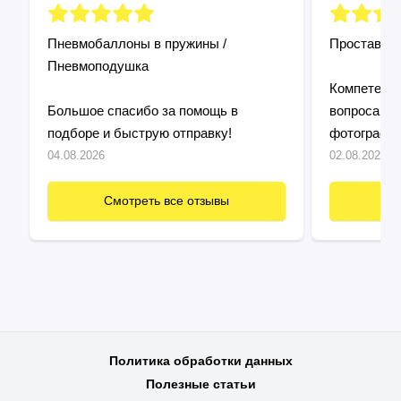
Пневмобаллоны в пружины /
Проставки 
Пневмоподушка
Компетентн
Большое спасибо за помощь в
вопросам, 
подборе и быструю отправку!
фотографи
Установил без проблем, все четко
04.08.2026
02.08.2026
подошло! Продавца рекомендую, все
быстро и по делу!
Смотреть все отзывы
См
Политика обработки данных
Полезные статьи