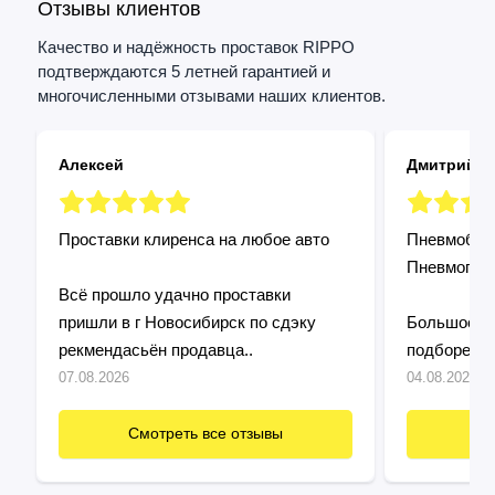
Отзывы клиентов
Качество и надёжность проставок RIPPO
подтверждаются 5 летней гарантией и
многочисленными отзывами наших клиентов.
Алексей
Дмитрий
Проставки клиренса на любое авто
Пневмобалл
Пневмопод
Всё прошло удачно проставки
пришли в г Новосибирск по сдэку
Большое сп
рекмендасьён продавца..
подборе и 
Установил 
07.08.2026
04.08.2026
подошло! П
быстро и п
Смотреть все отзывы
См