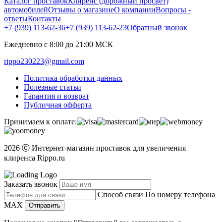
Каталог проставок
Клиренс (дорожный просвет)
автомобилей
Отзывы о магазине
О компании
Вопросы -
ответы
Контакты
+7 (939) 113-62-36
+7 (939) 113-62-23
Обратный звонок
Ежедневно с 8:00 до 21:00 МСК
rippo230223@gmail.com
Политика обработки данных
Полезные статьи
Гарантия и возврат
Публичная офферта
Принимаем к оплате:
2026 ⓒ Интернет-магазин проставок для увеличения
клиренса Rippo.ru
Заказать звонок
Способ связи
По номеру телефона
MAX
Отправить