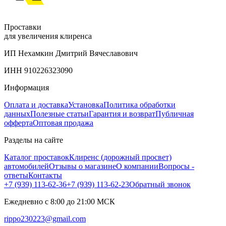
Проставки
для увеличения клиренса
ИП Нехамкин Дмитрий Вячеславович
ИНН 910226323090
Информация
Оплата и доставка
Установка
Политика обработки
данных
Полезные статьи
Гарантия и возврат
Публичная
офферта
Оптовая продажа
Разделы на сайте
Каталог проставок
Клиренс (дорожный просвет)
автомобилей
Отзывы о магазине
О компании
Вопросы -
ответы
Контакты
+7 (939) 113-62-36
+7 (939) 113-62-23
Обратный звонок
Ежедневно с 8:00 до 21:00 МСК
rippo230223@gmail.com