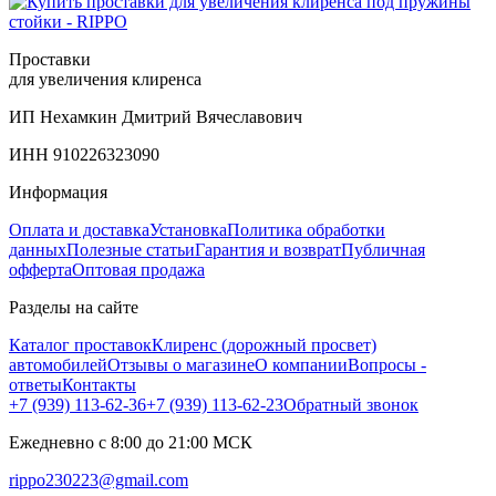
Проставки
для увеличения клиренса
ИП Нехамкин Дмитрий Вячеславович
ИНН 910226323090
Информация
Оплата и доставка
Установка
Политика обработки
данных
Полезные статьи
Гарантия и возврат
Публичная
офферта
Оптовая продажа
Разделы на сайте
Каталог проставок
Клиренс (дорожный просвет)
автомобилей
Отзывы о магазине
О компании
Вопросы -
ответы
Контакты
+7 (939) 113-62-36
+7 (939) 113-62-23
Обратный звонок
Ежедневно с 8:00 до 21:00 МСК
rippo230223@gmail.com