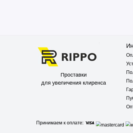
И
Оп
Ус
По
Проставки
По
для увеличения клиренса
Га
Пу
Оп
Принимаем к оплате: