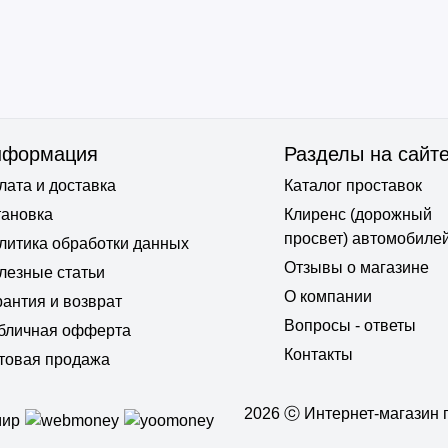
нформация
Разделы на сайт
лата и доставка
Каталог проставок
тановка
Клиренс (дорожный
просвет) автомобиле
литика обработки данных
Отзывы о магазине
лезные статьи
О компании
рантия и возврат
Вопросы - ответы
бличная офферта
Контакты
товая продажа
2026 ⓒ Интернет-магазин п