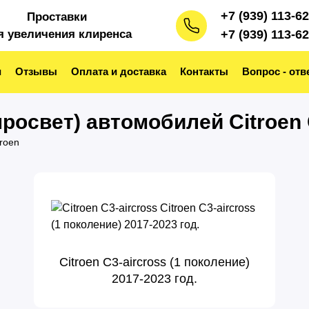
+7 (939) 113-6
Проставки
я увеличения клиренса
+7 (939) 113-6
и
Отзывы
Оплата и доставка
Контакты
Вопрос - отв
росвет) автомобилей Citroen 
troen
Citroen C3-aircross (1 поколение)
2017-2023 год.