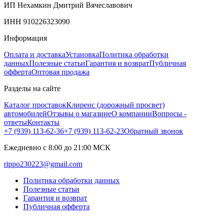
ИП Нехамкин Дмитрий Вячеславович
ИНН 910226323090
Информация
Оплата и доставка
Установка
Политика обработки
данных
Полезные статьи
Гарантия и возврат
Публичная
офферта
Оптовая продажа
Разделы на сайте
Каталог проставок
Клиренс (дорожный просвет)
автомобилей
Отзывы о магазине
О компании
Вопросы -
ответы
Контакты
+7 (939) 113-62-36
+7 (939) 113-62-23
Обратный звонок
Ежедневно с 8:00 до 21:00 МСК
rippo230223@gmail.com
Политика обработки данных
Полезные статьи
Гарантия и возврат
Публичная офферта