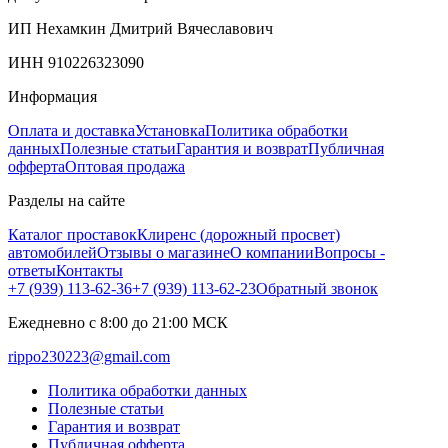
ИП Нехамкин Дмитрий Вячеславович
ИНН 910226323090
Информация
Оплата и доставка
Установка
Политика обработки
данных
Полезные статьи
Гарантия и возврат
Публичная
офферта
Оптовая продажа
Разделы на сайте
Каталог проставок
Клиренс (дорожный просвет)
автомобилей
Отзывы о магазине
О компании
Вопросы -
ответы
Контакты
+7 (939) 113-62-36
+7 (939) 113-62-23
Обратный звонок
Ежедневно с 8:00 до 21:00 МСК
rippo230223@gmail.com
Политика обработки данных
Полезные статьи
Гарантия и возврат
Публичная офферта