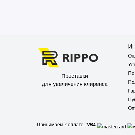
И
Оп
Ус
По
Проставки
По
для увеличения клиренса
Га
Пу
Оп
Принимаем к оплате: