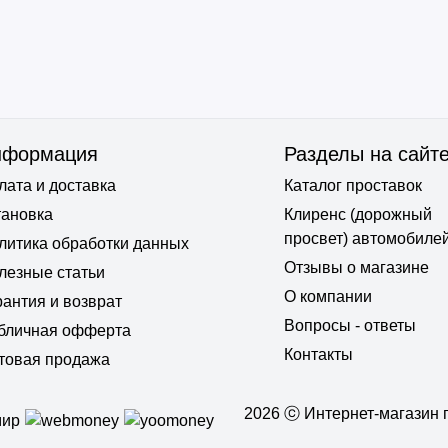
нформация
Разделы на сайт
лата и доставка
Каталог проставок
тановка
Клиренс (дорожный
просвет) автомобиле
литика обработки данных
Отзывы о магазине
лезные статьи
О компании
рантия и возврат
Вопросы - ответы
бличная офферта
Контакты
товая продажа
2026 ⓒ Интернет-магазин п