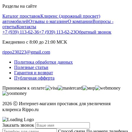
Разделы на сайте
Каталог проставок
Клиренс (дорожный просвет)
автомобилей
Отзывы о магазине
О компании
Вопросы -
ответы
Контакты
+7 (939) 113-62-36
+7 (939) 113-62-23
Обратный звонок
Ежедневно с 8:00 до 21:00 МСК
rippo230223@gmail.com
Политика обработки данных
Полезные статьи
Гарантия и возврат
Публичная офферта
Принимаем к оплате:
2026 ⓒ Интернет-магазин проставок для увеличения
клиренса Rippo.ru
Заказать звонок
Способ связи
По номеру телефона