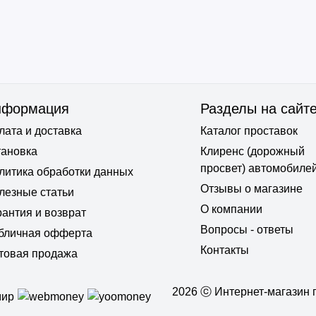
нформация
Разделы на сайт
лата и доставка
Каталог проставок
тановка
Клиренс (дорожный
просвет) автомобиле
литика обработки данных
Отзывы о магазине
лезные статьи
О компании
рантия и возврат
Вопросы - ответы
бличная офферта
Контакты
товая продажа
2026 ⓒ Интернет-магазин п