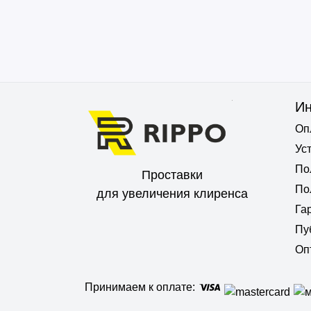
И
Оп
Ус
По
Проставки
По
для увеличения клиренса
Га
Пу
Оп
Принимаем к оплате: