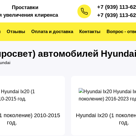
+7 (939) 113-6
Проставки
я увеличения клиренса
+7 (939) 113-6
и
Отзывы
Оплата и доставка
Контакты
Вопрос - отв
росвет) автомобилей Hyundai
undai
(1 поколение) 2010-2015
Hyundai Ix20 (1 поколе
год.
год.