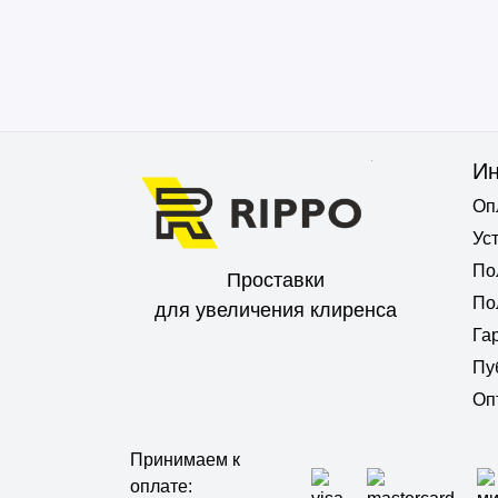
И
Оп
Ус
По
Проставки
По
для увеличения клиренса
Га
Пу
Оп
Принимаем к
оплате: