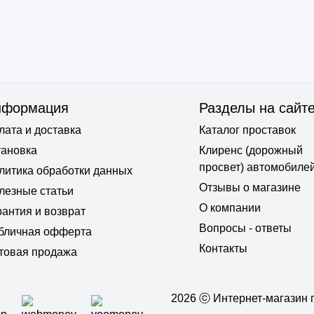
нформация
Разделы на сайт
лата и доставка
Каталог проставок
тановка
Клиренс (дорожный
просвет) автомобиле
литика обработки данных
Отзывы о магазине
лезные статьи
О компании
рантия и возврат
Вопросы - ответы
бличная офферта
Контакты
товая продажа
2026 ⓒ Интернет-магазин п