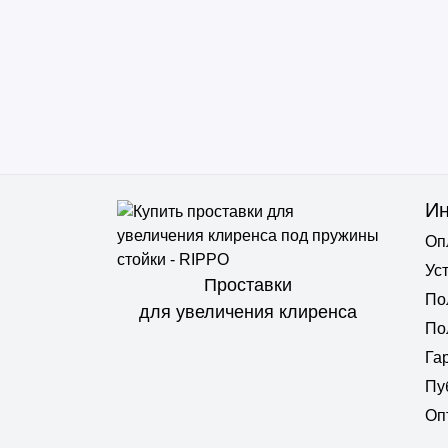
И
Оп
Ус
Проставки
По
для увеличения клиренса
По
Га
Пу
Оп