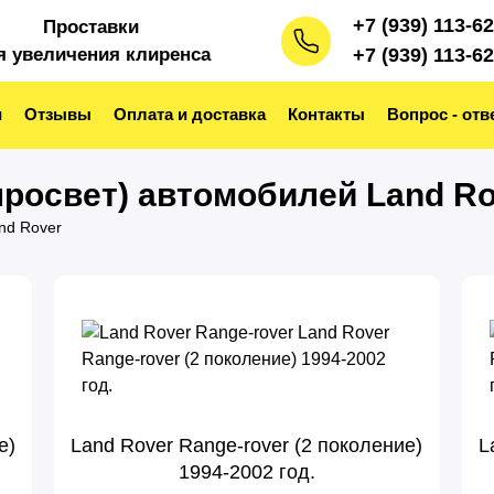
+7 (939) 113-6
Проставки
я увеличения клиренса
+7 (939) 113-6
и
Отзывы
Оплата и доставка
Контакты
Вопрос - отв
росвет) автомобилей Land Ro
nd Rover
е)
Land Rover Range-rover (2 поколение)
L
1994-2002 год.