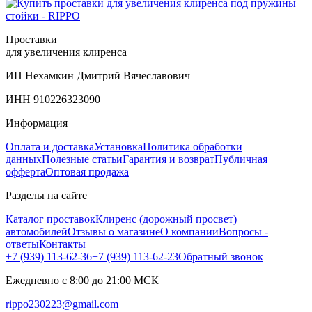
Проставки
для увеличения клиренса
ИП Нехамкин Дмитрий Вячеславович
ИНН 910226323090
Информация
Оплата и доставка
Установка
Политика обработки
данных
Полезные статьи
Гарантия и возврат
Публичная
офферта
Оптовая продажа
Разделы на сайте
Каталог проставок
Клиренс (дорожный просвет)
автомобилей
Отзывы о магазине
О компании
Вопросы -
ответы
Контакты
+7 (939) 113-62-36
+7 (939) 113-62-23
Обратный звонок
Ежедневно с 8:00 до 21:00 МСК
rippo230223@gmail.com