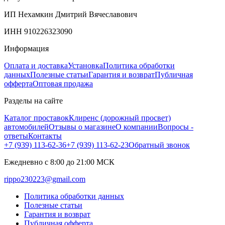
ИП Нехамкин Дмитрий Вячеславович
ИНН 910226323090
Информация
Оплата и доставка
Установка
Политика обработки
данных
Полезные статьи
Гарантия и возврат
Публичная
офферта
Оптовая продажа
Разделы на сайте
Каталог проставок
Клиренс (дорожный просвет)
автомобилей
Отзывы о магазине
О компании
Вопросы -
ответы
Контакты
+7 (939) 113-62-36
+7 (939) 113-62-23
Обратный звонок
Ежедневно с 8:00 до 21:00 МСК
rippo230223@gmail.com
Политика обработки данных
Полезные статьи
Гарантия и возврат
Публичная офферта