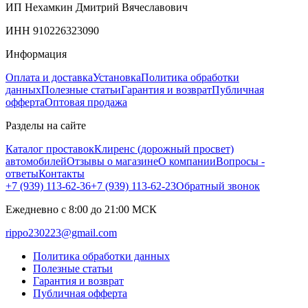
ИП Нехамкин Дмитрий Вячеславович
ИНН 910226323090
Информация
Оплата и доставка
Установка
Политика обработки
данных
Полезные статьи
Гарантия и возврат
Публичная
офферта
Оптовая продажа
Разделы на сайте
Каталог проставок
Клиренс (дорожный просвет)
автомобилей
Отзывы о магазине
О компании
Вопросы -
ответы
Контакты
+7 (939) 113-62-36
+7 (939) 113-62-23
Обратный звонок
Ежедневно с 8:00 до 21:00 МСК
rippo230223@gmail.com
Политика обработки данных
Полезные статьи
Гарантия и возврат
Публичная офферта