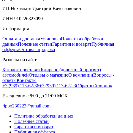
ИП Нехамкин Дмитрий Вячеславович
ИНН 910226323090
Информация
Оплата и доставка
Установка
Политика обработки
данных
Полезные статьи
Гарантия и возврат
Публичная
офферта
Оптовая продажа
Разделы на сайте
Каталог проставок
Клиренс (дорожный просвет)
автомобилей
Отзывы о магазине
О компании
Вопросы -
ответы
Контакты
+7 (939) 113-62-36
+7 (939) 113-62-23
Обратный звонок
Ежедневно с 8:00 до 21:00 МСК
rippo230223@gmail.com
Политика обработки данных
Полезные статьи
Гарантия и возврат
Публичная офферта