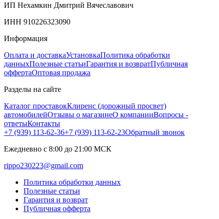
ИП Нехамкин Дмитрий Вячеславович
ИНН 910226323090
Информация
Оплата и доставка
Установка
Политика обработки
данных
Полезные статьи
Гарантия и возврат
Публичная
офферта
Оптовая продажа
Разделы на сайте
Каталог проставок
Клиренс (дорожный просвет)
автомобилей
Отзывы о магазине
О компании
Вопросы -
ответы
Контакты
+7 (939) 113-62-36
+7 (939) 113-62-23
Обратный звонок
Ежедневно с 8:00 до 21:00 МСК
rippo230223@gmail.com
Политика обработки данных
Полезные статьи
Гарантия и возврат
Публичная офферта