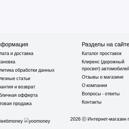
нформация
Разделы на сайт
лата и доставка
Каталог проставок
тановка
Клиренс (дорожный
просвет) автомобиле
литика обработки данных
Отзывы о магазине
лезные статьи
О компании
рантия и возврат
Вопросы - ответы
бличная офферта
Контакты
товая продажа
2026 ⓒ Интернет-магазин п