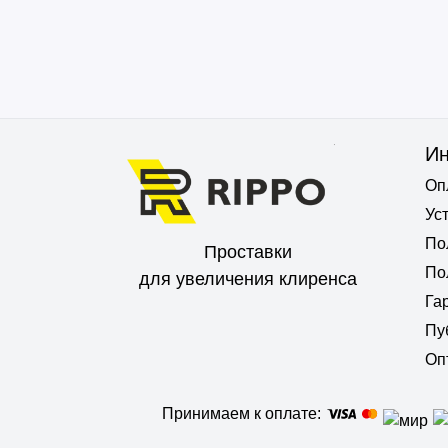
И
Оп
Ус
По
Проставки
По
для увеличения клиренса
Га
Пу
Оп
Принимаем к оплате: