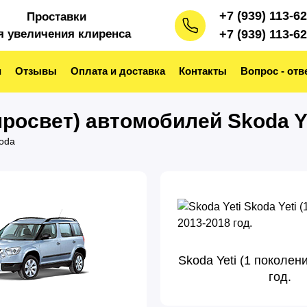
+7 (939) 113-6
Проставки
я увеличения клиренса
+7 (939) 113-6
и
Отзывы
Оплата и доставка
Контакты
Вопрос - отв
росвет) автомобилей Skoda Y
oda
Skoda Yeti (1 поколен
год.