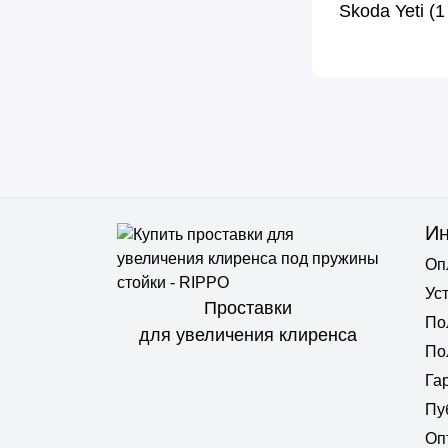
Skoda Yeti (
И
Оп
Ус
Проставки
По
для увеличения клиренса
По
Га
Пу
Оп