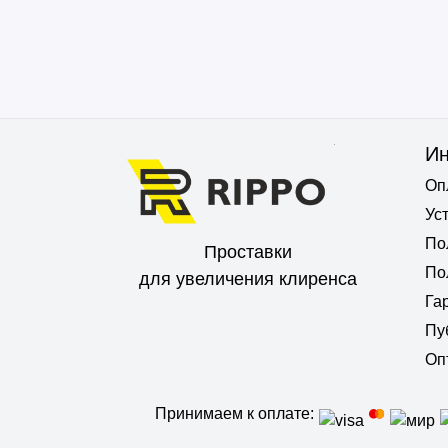
И
Оп
Ус
По
Проставки
По
для увеличения клиренса
Га
Пу
Оп
Принимаем к оплате: