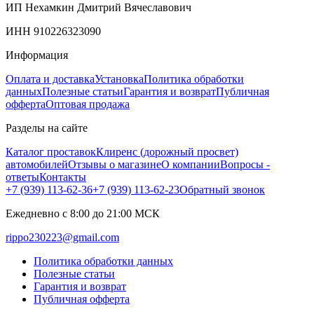
ИП Нехамкин Дмитрий Вячеславович
ИНН 910226323090
Информация
Оплата и доставка
Установка
Политика обработки
данных
Полезные статьи
Гарантия и возврат
Публичная
офферта
Оптовая продажа
Разделы на сайте
Каталог проставок
Клиренс (дорожный просвет)
автомобилей
Отзывы о магазине
О компании
Вопросы -
ответы
Контакты
+7 (939) 113-62-36
+7 (939) 113-62-23
Обратный звонок
Ежедневно с 8:00 до 21:00 МСК
rippo230223@gmail.com
Политика обработки данных
Полезные статьи
Гарантия и возврат
Публичная офферта