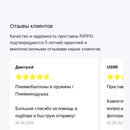
Отзывы клиентов
Качество и надёжность проставок RIPPO
подтверждаются 5 летней гарантией и
многочисленными отзывами наших клиентов.
Дмитрий
USSR
Пневмобаллоны в пружины /
Проставки 
Пневмоподушка
Компетентн
Большое спасибо за помощь в
вопросам, 
подборе и быструю отправку!
фотографи
Установил без проблем, все четко
04.08.2026
02.08.2026