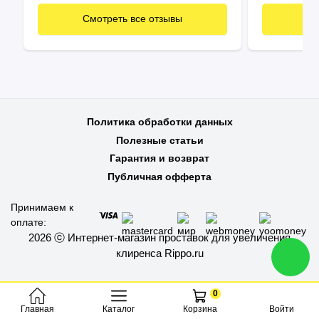
подошло! Продавца рекомендую, все
быстро и по делу!
Смотреть все отзывы
См
Политика обработки данных
Полезные статьи
Гарантия и возврат
Публичная офферта
Принимаем к
оплате:
2026 ⓒ Интернет-магазин проставок для увеличения
клиренса Rippo.ru
0
Каталог
Войти
Главная
Корзина